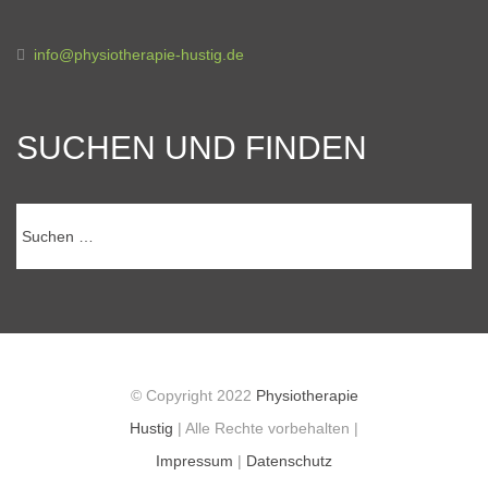
info@physiotherapie-hustig.de
SUCHEN UND FINDEN
Suchen
nach:
© Copyright 2022
Physiotherapie
Hustig
| Alle Rechte vorbehalten |
Impressum
|
Datenschutz